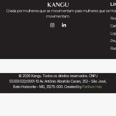
Li
Criada por mulheres que se movimentam para mulheres que se
Ho
movimentam.
Fin
Car
Loj
Pri
Ra
© 2026 Kangu. Todos os direitos reservados. CNPJ
55.559.522/0001-10 Av. Antônio Abrahão Caram, 252 – São José,
Belo Horizonte – MG, 31275-000. Created by
Parthum Hub