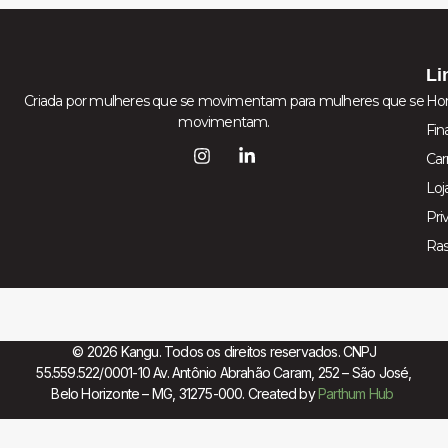
Li
Criada por mulheres que se movimentam para mulheres que se
Ho
movimentam.
Fin
Car
Loj
Pri
Ra
© 2026 Kangu. Todos os direitos reservados. CNPJ
55.559.522/0001-10 Av. Antônio Abrahão Caram, 252 – São José,
Belo Horizonte – MG, 31275-000. Created by
Parthum Hub