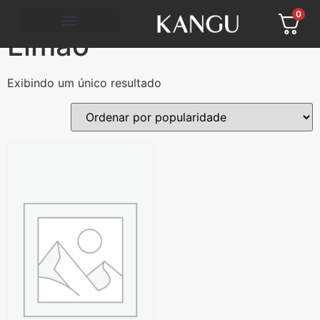
Início
/ Atributo "Cor" de produto / Limão
0
Limão
Exibindo um único resultado