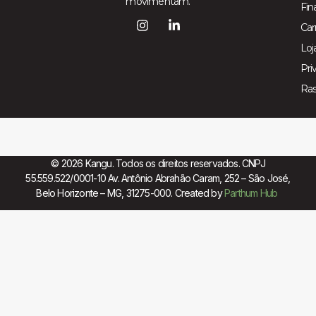
movimentam.
Fin
Car
Loj
Pri
Ra
© 2026 Kangu. Todos os direitos reservados. CNPJ
55.559.522/0001-10 Av. Antônio Abrahão Caram, 252 – São José,
Belo Horizonte – MG, 31275-000. Created by
Parthum Hub