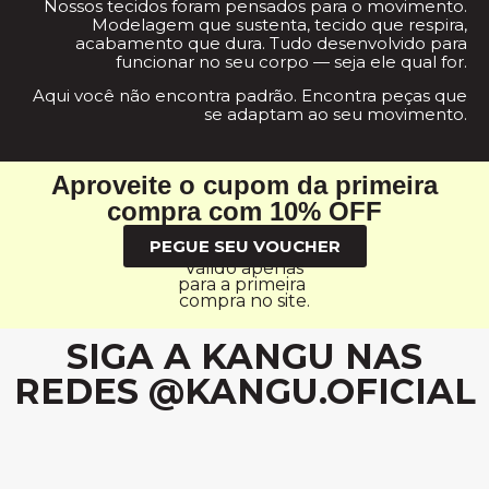
Nossos tecidos foram pensados para o movimento.
Modelagem que sustenta, tecido que respira,
acabamento que dura. Tudo desenvolvido para
funcionar no seu corpo — seja ele qual for.
Aqui você não encontra padrão. Encontra peças que
se adaptam ao seu movimento.
Aproveite o cupom da primeira
compra com 10% OFF
PEGUE SEU VOUCHER
Válido apenas
para a primeira
compra no site.
SIGA A KANGU NAS
REDES @KANGU.OFICIAL