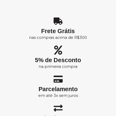
VISTA-SE
ESCOLHA
LINHA
VER
PARA O
MASCULINA
LANÇAMENTO
A SUA
Frete Grátis
COR
MOVIMENTO
nas compras acima de R$300
Encontre o
look de treino
perfeito para o
seu corpo.
5% de Desconto
na primeira compra
VER
CATÁLOGO
Parcelamento
em até 3x sem juros