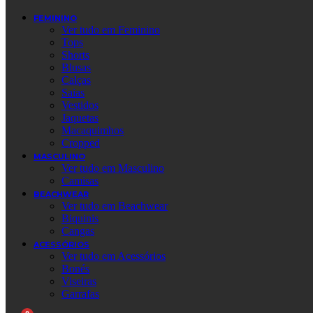
FEMININO
Ver tudo em Feminino
Tops
Shorts
Blusas
Calças
Saias
Vestidos
Jaquetas
Macaquimhos
Cropped
MASCULINO
Ver tudo em Masculino
Camisas
BEACHWEAR
Ver tudo em Beachwear
Biquinis
Cangas
ACESSÓRIOS
Ver tudo em Acessórios
Bonés
Viseiras
Garrafas