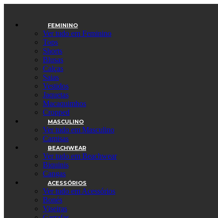
Ir
para
o
FEMININO
Ver tudo em Feminino
conteúdo
Tops
Shorts
Blusas
Calças
Saias
Vestidos
Jaquetas
Macaquimhos
Cropped
MASCULINO
Ver tudo em Masculino
Camisas
BEACHWEAR
Ver tudo em Beachwear
Biquinis
Cangas
ACESSÓRIOS
Ver tudo em Acessórios
Bonés
Viseiras
Garrafas