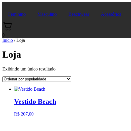
Ir
para
Feminino
Masculino
Beachwear
Acessórios
o
conteúdo
0
Início
/ Loja
Loja
Exibindo um único resultado
Vestido Beach
Este
R$
207,00
produto
tem
várias