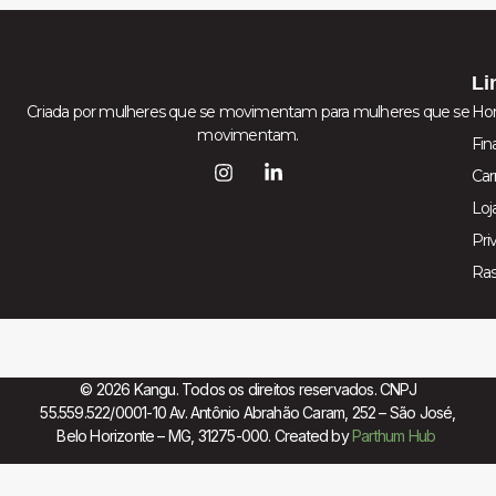
Li
Criada por mulheres que se movimentam para mulheres que se
Ho
movimentam.
Fin
Car
Loj
Pri
Ra
© 2026 Kangu. Todos os direitos reservados. CNPJ
55.559.522/0001-10 Av. Antônio Abrahão Caram, 252 – São José,
Belo Horizonte – MG, 31275-000. Created by
Parthum Hub