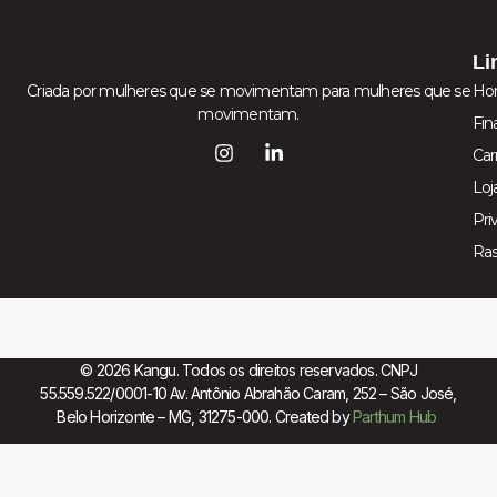
Li
Criada por mulheres que se movimentam para mulheres que se
Ho
movimentam.
Fin
Car
Loj
Pri
Ra
© 2026 Kangu. Todos os direitos reservados. CNPJ
55.559.522/0001-10 Av. Antônio Abrahão Caram, 252 – São José,
Belo Horizonte – MG, 31275-000. Created by
Parthum Hub