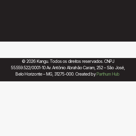
© 2026 Kangu. Todos os direitos reservados. CNPJ
55.559.522/0001-10 Av. Antônio Abrahão Caram, 252 – São José,
Belo Horizonte – MG, 31275-000. Created by
Parthum Hub