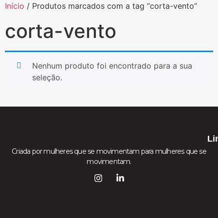
Início
/ Produtos marcados com a tag “corta-vento”
corta-vento
Nenhum produto foi encontrado para a sua
seleção.
Li
Criada por mulheres que se movimentam para mulheres que se
movimentam.