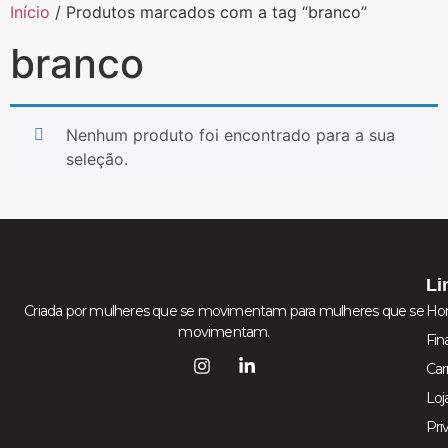
Início
/ Produtos marcados com a tag “branco”
branco
Nenhum produto foi encontrado para a sua
seleção.
Li
Criada por mulheres que se movimentam para mulheres que se
Ho
movimentam.
Fin
Car
Loj
Pri