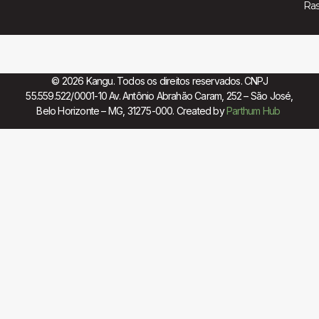
Ra
© 2026 Kangu. Todos os direitos reservados. CNPJ
55.559.522/0001-10 Av. Antônio Abrahão Caram, 252 – São José,
Belo Horizonte – MG, 31275-000. Created by
Parthum Hub