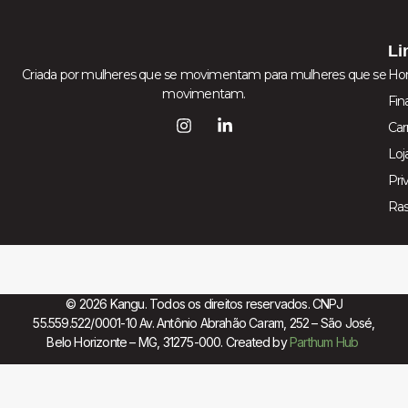
Li
Criada por mulheres que se movimentam para mulheres que se
Ho
movimentam.
Fin
Car
Loj
Pri
Ra
© 2026 Kangu. Todos os direitos reservados. CNPJ
55.559.522/0001-10 Av. Antônio Abrahão Caram, 252 – São José,
Belo Horizonte – MG, 31275-000. Created by
Parthum Hub