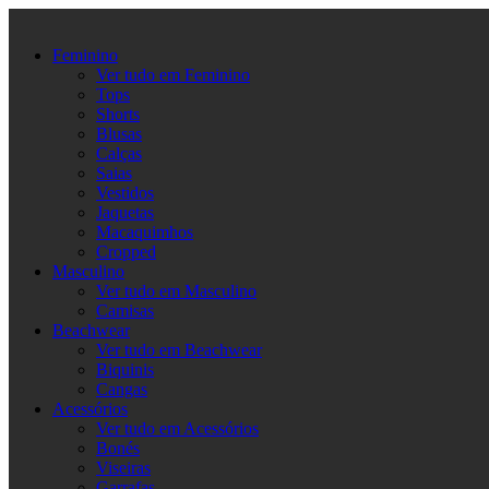
Ir
para
Feminino
o
Ver tudo em Feminino
conteúdo
Tops
Shorts
Blusas
Calças
Saias
Vestidos
Jaquetas
Macaquimhos
Cropped
Masculino
Ver tudo em Masculino
Camisas
Beachwear
Ver tudo em Beachwear
Biquinis
Cangas
Acessórios
Ver tudo em Acessórios
Bonés
Viseiras
Garrafas