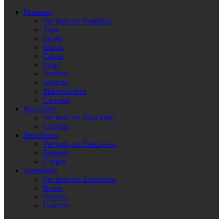
Feminino
Ver tudo em Feminino
Tops
Shorts
Blusas
Calças
Saias
Vestidos
Jaquetas
Macaquimhos
Cropped
Masculino
Ver tudo em Masculino
Camisas
Beachwear
Ver tudo em Beachwear
Biquinis
Cangas
Acessórios
Ver tudo em Acessórios
Bonés
Viseiras
Garrafas