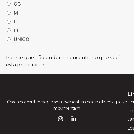
GG
M
P
PP
ÚNICO
Parece que não pudemos encontrar o que você
está procurando.
Li
Criada por mulheres que se movimentam para mulheres que se
Ho
movimentam.
Fin
Car
Loj