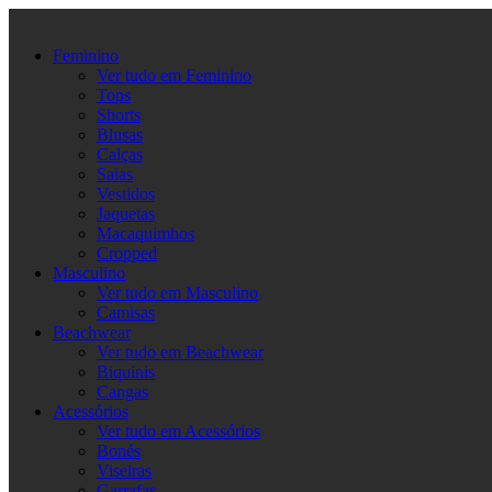
Ir
para
Feminino
o
Ver tudo em Feminino
conteúdo
Tops
Shorts
Blusas
Calças
Saias
Vestidos
Jaquetas
Macaquimhos
Cropped
Masculino
Ver tudo em Masculino
Camisas
Beachwear
Ver tudo em Beachwear
Biquinis
Cangas
Acessórios
Ver tudo em Acessórios
Bonés
Viseiras
Garrafas