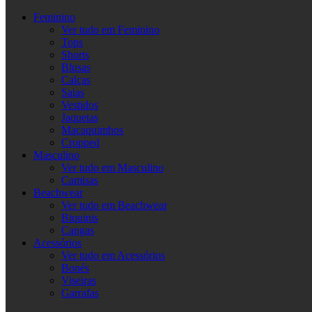
Feminino
Ver tudo em Feminino
Tops
Shorts
Blusas
Calças
Saias
Vestidos
Jaquetas
Macaquimhos
Cropped
Masculino
Ver tudo em Masculino
Camisas
Beachwear
Ver tudo em Beachwear
Biquinis
Cangas
Acessórios
Ver tudo em Acessórios
Bonés
Viseiras
Garrafas