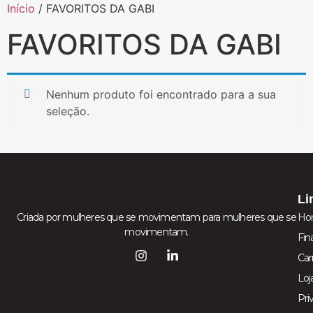
Início
/ FAVORITOS DA GABI
FAVORITOS DA GABI
Nenhum produto foi encontrado para a sua
seleção.
Li
Criada por mulheres que se movimentam para mulheres que se
Ho
movimentam.
Fin
Car
Loj
Pri