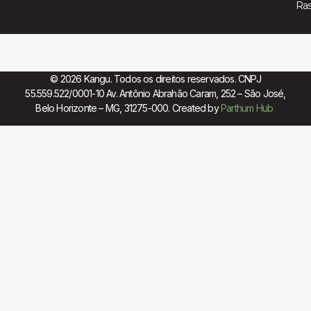
Ra
© 2026 Kangu. Todos os direitos reservados. CNPJ
55.559.522/0001-10 Av. Antônio Abrahão Caram, 252 – São José,
Belo Horizonte – MG, 31275-000. Created by
Parthum Hub