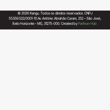
© 2026 Kangu. Todos os direitos reservados. CNPJ
55.559.522/0001-10 Av. Antônio Abrahão Caram, 252 – São José,
Belo Horizonte – MG, 31275-000. Created by
Parthum Hub