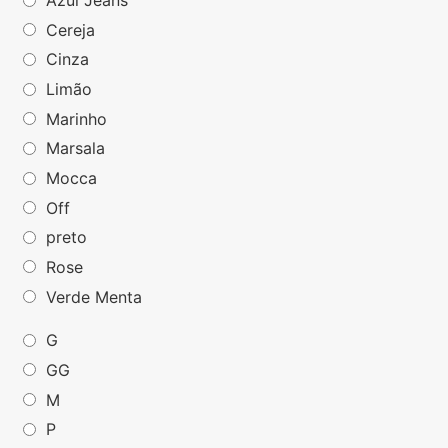
Azul Jeans
Cereja
Cinza
Limão
Marinho
Marsala
Mocca
Off
preto
Rose
Verde Menta
G
GG
M
P